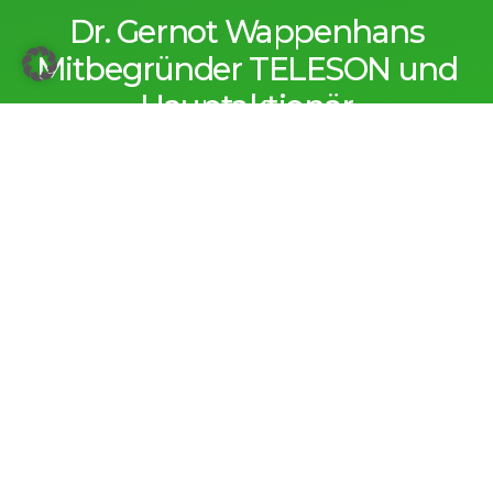
Dr. Gernot Wappenhans
Mitbegründer TELESON und
Hauptaktionär
Sie sehen gerade einen Platzhalterinhalt von
Standard
.
Um auf den eigentlichen Inhalt zuzugreifen, klicken Sie
auf den Button unten. Bitte beachten Sie, dass dabei
Daten an Drittanbieter weitergegeben werden.
Inhalt entsperren
Weitere Informationen
Dr. Wappenhans ist Mitbegründer der TELESON
Unternehmensgruppe. Von Anfang an leitete er den
Gesamtvertrieb und hat wesentlich dazu beigetragen,